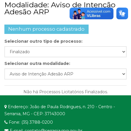
Modalidade: Aviso de Intenção
Adesão ARP
Nenhum processo cadastrado
Selecionar outro tipo de processo:
Selecionar outra modalidade:
Não há Processos Licitatórios Finalizados.
Endereço: João de Paula Rodrigues, n. 210 - Centro -
Serrania, MG - CEP: 37143000
Fone: (35) 3788-0200
E-mail: contato@serrania.mg.gov.br