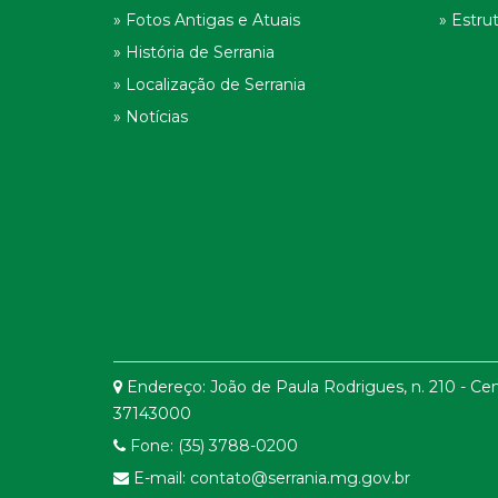
» Fotos Antigas e Atuais
» Estru
» História de Serrania
» Localização de Serrania
» Notícias
Endereço: João de Paula Rodrigues, n. 210 - Cen
37143000
Fone: (35) 3788-0200
E-mail: contato@serrania.mg.gov.br