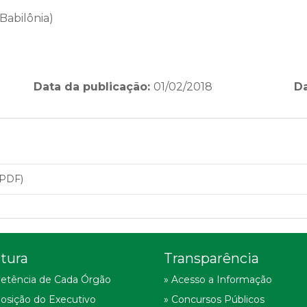
Babilônia)
Data da publicação:
01/02/2018
D
 PDF)
tura
Transparência
etência de Cada Órgão
» Acesso a Informação
osição do Executivo
» Concursos Públicos