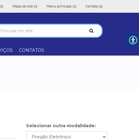
o
Mapa do site
Menu principal
Contato
[1]
[3]
[2]
[6]
VIÇOS
CONTATOS
Selecionar outra modalidade: