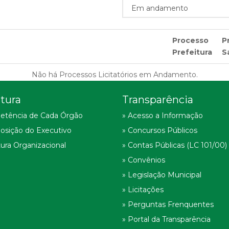
Processo
P
Prefeitura
S
Não há Processos Licitatórios em Andamento.
tura
Transparência
etência de Cada Órgão
» Acesso a Informação
osição do Executivo
» Concursos Públicos
tura Organizacional
» Contas Públicas (LC 101/00)
» Convênios
» Legislação Municipal
» Licitações
» Perguntas Frenquentes
» Portal da Transparência