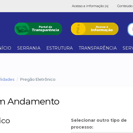
Acesso a informação
Conteúd
[4]
NÍCIO
SERRANIA
ESTRUTURA
TRANSPARÊNCIA
SER
lidades
Pregão Eletrônico
 em Andamento
ico
Selecionar outro tipo de
processo: